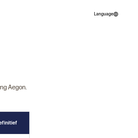
Language
Language
ing Aegon.
finitief