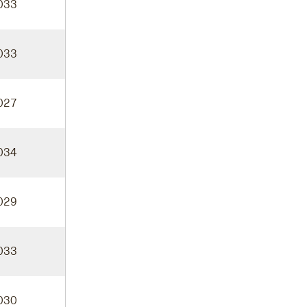
033
033
027
034
029
033
030