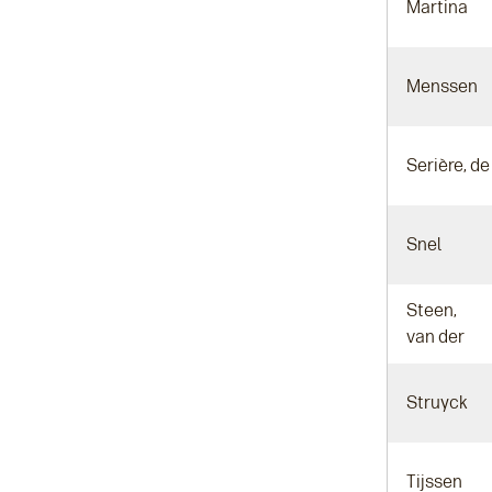
Martina
Menssen
Serière, de
Snel
Steen,
van der
Struyck
Tijssen