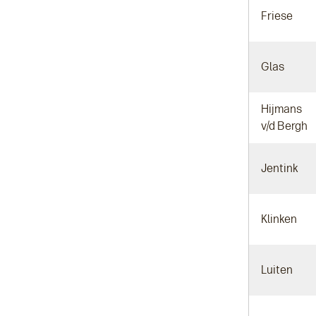
Friese
Glas
Hijmans
v/d Bergh
Jentink
Klinken
Luiten