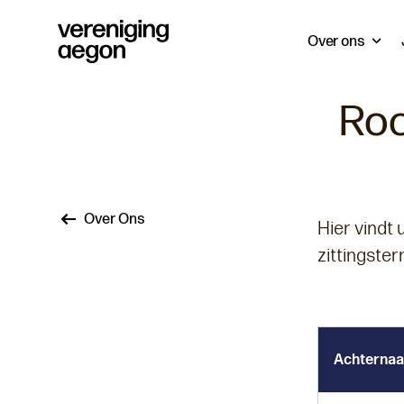
Over ons
Roo
Kruimelpad
Over Ons
Hier vindt
zittingste
Achterna