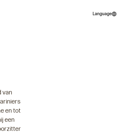
Language
Language
d van
ariniers
e en tot
ij een
oorzitter