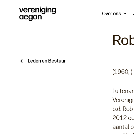
Over ons
Rob
Kruimelpad
Leden en Bestuur
(1960, )
Luitenan
Verenig
b.d. Ro
2012 co
aantal b