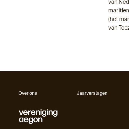
van Ned
maritie
(het mar
van Toez
Over ons
Jaarverslagen